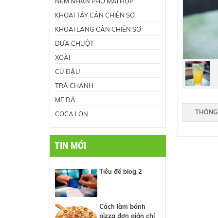
NEM NHÂN PHÔ MAI HỘP
KHOAI TÂY CÂN CHIÊN SƠ
KHOAI LANG CÂN CHIÊN SƠ
DƯA CHUỘT
XOÀI
CỦ ĐẬU
TRÀ CHANH
ME ĐÁ
THÔNG 
COCA LON
TIN MỚI
Tiêu đề blog 2
Cách làm bánh
pizza đơn giản chỉ