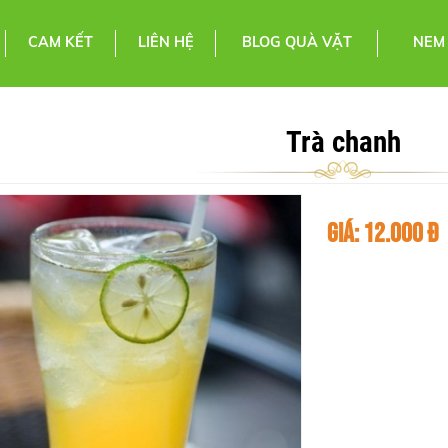
CAM KẾT
LIÊN HỆ
BLOG QUÀ VẶT
NEM
Trà chanh
12.000 Đ