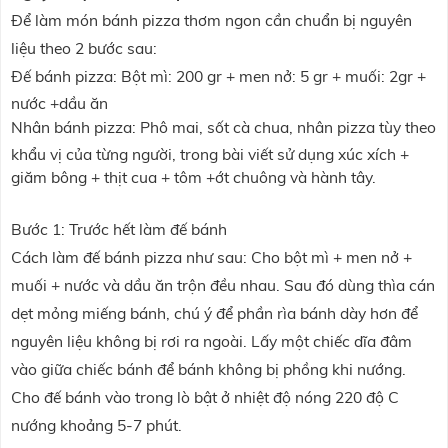
Để làm món bánh pizza thơm ngon cần chuẩn bị nguyên
liệu theo 2 bước sau:
Đế bánh pizza: Bột mì: 200 gr + men nở: 5 gr + muối: 2gr +
nước +dầu ăn
Nhân bánh pizza: Phô mai, sốt cà chua, nhân pizza tùy theo
khẩu vị của từng người, trong bài viết sử dụng xúc xích +
giăm bông + thịt cua + tôm +ớt chuông và hành tây.
Bước 1: Trước hết làm đế bánh
Cách làm đế bánh pizza như sau: Cho bột mì + men nở +
muối + nước và dầu ăn trộn đều nhau. Sau đó dùng thìa cán
dẹt mỏng miếng bánh, chú ý để phần rìa bánh dày hơn để
nguyên liệu không bị rơi ra ngoài. Lấy một chiếc dĩa đâm
vào giữa chiếc bánh để bánh không bị phồng khi nướng.
Cho đế bánh vào trong lò bật ở nhiệt độ nóng 220 độ C
nướng khoảng 5-7 phút.