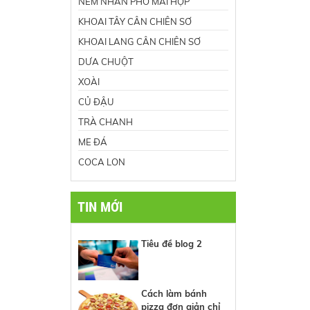
NEM NHÂN PHÔ MAI HỘP
KHOAI TÂY CÂN CHIÊN SƠ
KHOAI LANG CÂN CHIÊN SƠ
DƯA CHUỘT
XOÀI
CỦ ĐẬU
TRÀ CHANH
ME ĐÁ
COCA LON
TIN MỚI
Tiêu đề blog 2
Cách làm bánh
pizza đơn giản chỉ